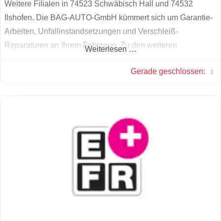
Weitere Filialen in 74523 Schwäbisch Hall und 74532
Ilshofen. Die BAG-AUTO-GmbH kümmert sich um Garantie-
Arbeiten, Unfallinstandsetzungen und Verschleiß-
Reparaturen an Ihrem Fahrzeug. Zu den weiteren
Weiterlesen …
Serviceleistungen gehören unter anderem der
Gerade geschlossen
:
Reifenservice, Plakettenservice, TÜV/AU, Hol- und Bring
Service sowie Ersatzfahrzeuge. Nehmen Sie Kontakt mit uns
auf, um mehr zu erfahren, wir freuen uns auf Sie!