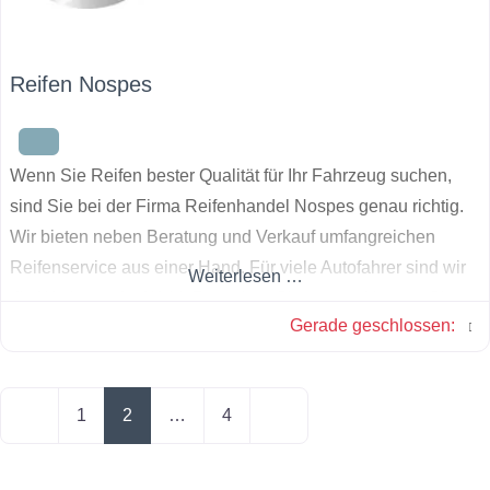
Reifen Nospes
Wenn Sie Reifen bester Qualität für Ihr Fahrzeug suchen,
sind Sie bei der Firma Reifenhandel Nospes genau richtig.
Wir bieten neben Beratung und Verkauf umfangreichen
Reifenservice aus einer Hand. Für viele Autofahrer sind wir
Weiterlesen …
die Werkstatt der Wahl. Besuchen Sie uns und lassen Sie
Gerade geschlossen
:
Sich überzeugen.
Posts navigation
Neuere Beiträge
Ältere Beiträge
1
2
…
4