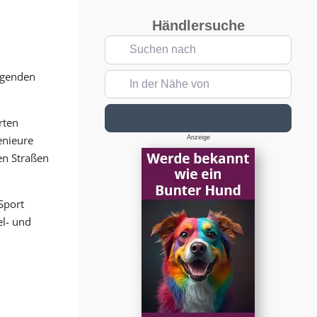
Händlersuche
Suchen nach
agenden
In der Nähe von
Suchen
rten
enieure
Anzeige
en Straßen
Sport
el- und