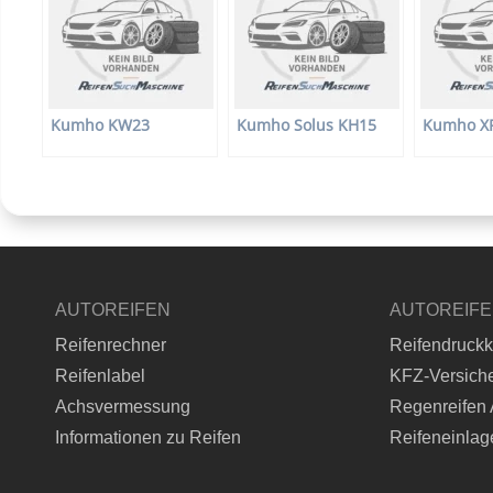
Kumho KW23
Kumho Solus KH15
Kumho X
AUTOREIFEN
AUTOREIF
Reifenrechner
Reifendruckk
Reifenlabel
KFZ-Versich
Achsvermessung
Regenreifen 
Informationen zu Reifen
Reifeneinlag