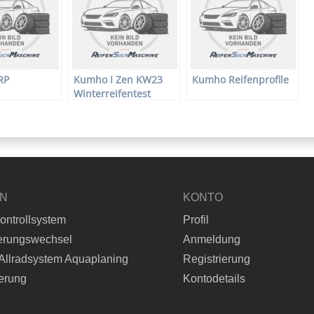
RP
Kumho I Zen KW23
Kumho Reifenprofile
Winterreifentest
185/60R14T
EN
KONTO
ontrollsystem
Profil
erungswechsel
Anmeldung
Allradsystem Aquaplaning
Registrierung
erung
Kontodetails