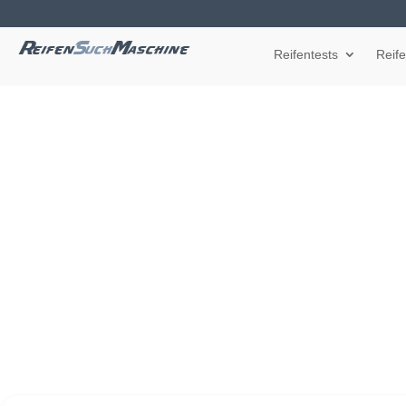
Reifentests
Reif