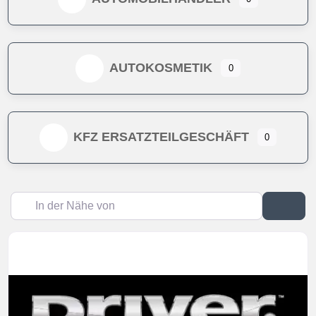
AUTOKOSMETIK
0
KFZ ERSATZTEILGESCHÄFT
0
In der Nähe von
Suc