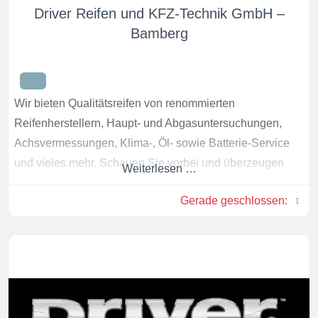
Driver Reifen und KFZ-Technik GmbH –
Bamberg
Wir bieten Qualitätsreifen von renommierten
Reifenherstellern, Haupt- und Abgasuntersuchungen,
Achsvermessungen, Klima-, Öl- sowie Batterie-Service
und vieles mehr. Schauen Sie vorbei und überzeugen
Weiterlesen …
Sie sich selbst. Das Team von Driver Center in Bamberg
Gerade geschlossen
:
freut sich auf Ihren Besuch.