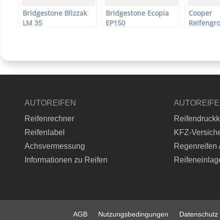
Bridgestone Blizzak
Bridgestone Ecopia
Cooper
LM 35
EP150
Reifengr
AUTOREIFEN
AUTOREIF
Reifenrechner
Reifendruckk
Reifenlabel
KFZ-Versich
Achsvermessung
Regenreifen 
Informationen zu Reifen
Reifeneinlag
AGB
Nutzungsbedingungen
Datenschutz