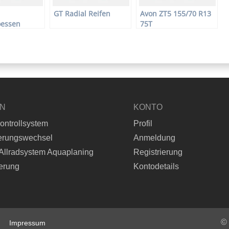
GT Radial Reifen
Avon ZT5 155/70 R13
oessen
75T
EN
KONTO
ontrollsystem
Profil
erungswechsel
Anmeldung
Allradsystem Aquaplaning
Registrierung
erung
Kontodetails
©
Impressum