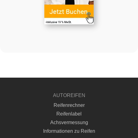
AUTOREIFEN
Reifenrechner
Reifenlabel
Achsvermessung
Informationen zu Reifen