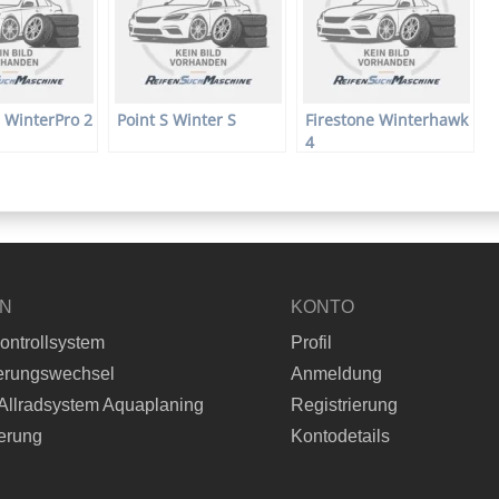
 WinterPro 2
Point S Winter S
Firestone Winterhawk
4
EN
KONTO
ontrollsystem
Profil
erungswechsel
Anmeldung
Allradsystem Aquaplaning
Registrierung
erung
Kontodetails