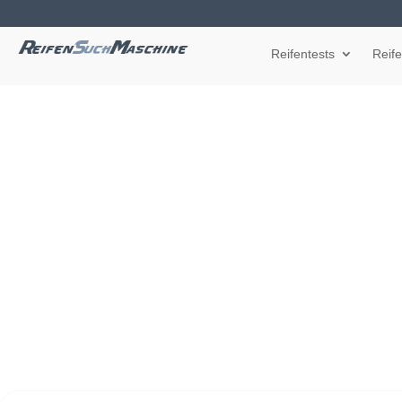
Reifentests
Reif