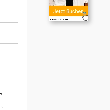
er
her