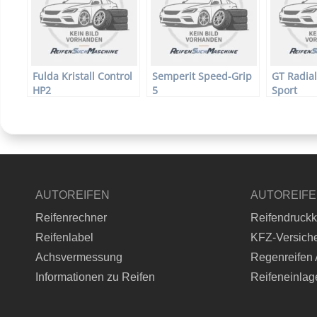
Fulda Kristall Control
Semperit Speed-Grip
GT Radial
HP2
5
Sport
AUTOREIFEN
AUTOREIF
Reifenrechner
Reifendruckk
Reifenlabel
KFZ-Versich
Achsvermessung
Regenreifen 
Informationen zu Reifen
Reifeneinlag