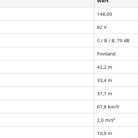
Wert
148,00
92 V
C / B / B, 70 dB
Finnland
42,2 m
33,4 m
37,7 m
67,8 km/h
2,0 m/s²
10,0 m