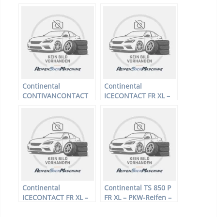
215/55 R16 93H –
200 – LLKW-Reifen –
Winterreifen
215/65 R16 109 R –
Sommerreifen
Continental
Continental
CONTIVANCONTACT
ICECONTACT FR XL –
200 – LLKW-Reifen –
PKW-Reifen – 235/50
205/75 R16 110R –
R18 101T –
Sommerreifen
Winterreifen
Continental
Continental TS 850 P
ICECONTACT FR XL –
FR XL – PKW-Reifen –
PKW-Reifen – 225/45
235/40 R18 95V –
R17 94T –
Winterreifen