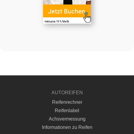
AUTOREIFEN
Reifenrechner
Reifenlabel
Achsvermessung
Informationen zu Reifen