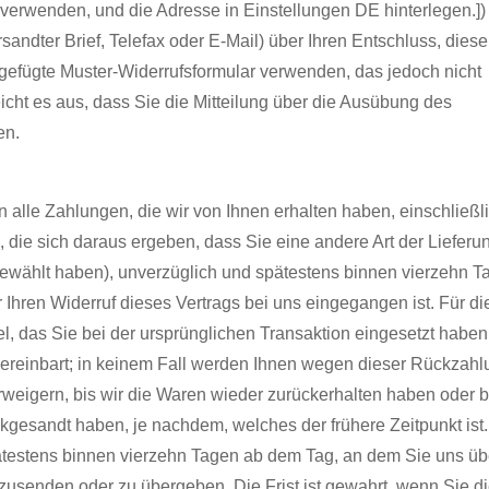
rwenden, und die Adresse in Einstellungen DE hinterlegen.]) 
rsandter Brief, Telefax oder E-Mail) über Ihren Entschluss, dies
igefügte Muster-Widerrufsformular verwenden, das jedoch nicht
eicht es aus, dass Sie die Mitteilung über die Ausübung des
en.
 alle Zahlungen, die wir von Ihnen erhalten haben, einschließl
 die sich daraus ergeben, dass Sie eine andere Art der Lieferun
gewählt haben), unverzüglich und spätestens binnen vierzehn T
Ihren Widerruf dieses Vertrags bei uns eingegangen ist. Für di
 das Sie bei der ursprünglichen Transaktion eingesetzt haben,
vereinbart; in keinem Fall werden Ihnen wegen dieser Rückzahl
weigern, bis wir die Waren wieder zurückerhalten haben oder b
gesandt haben, je nachdem, welches der frühere Zeitpunkt ist.
ätestens binnen vierzehn Tagen ab dem Tag, an dem Sie uns üb
kzusenden oder zu übergeben. Die Frist ist gewahrt, wenn Sie 