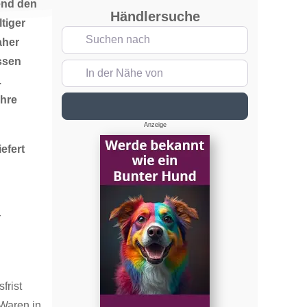
end den
Händlersuche
tiger
Suchen nach
aher
ssen
In der Nähe von
.
Ihre
Suchen
Anzeige
efert
r
frist
 Waren in