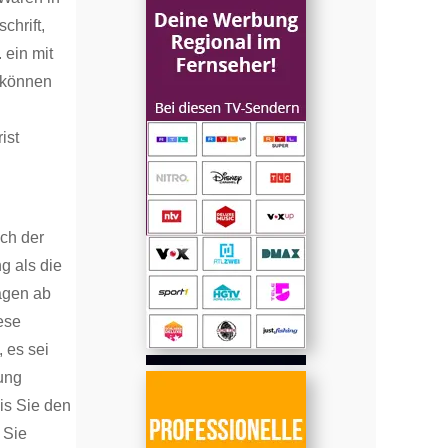
hrift,
 ein mit
e können
ist
ich der
g als die
agen ab
ese
 es sei
ung
is Sie den
 Sie