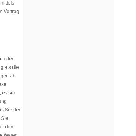
mittels
en Vertrag
ich der
g als die
agen ab
ese
 es sei
ung
is Sie den
 Sie
er den
die Waren