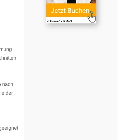
immung
chnitten
e nach
ie der
geeignet