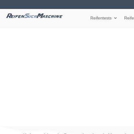
Reifentests
Reif