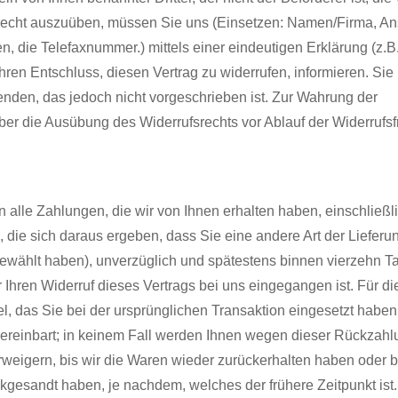
echt auszuüben, müssen Sie uns (Einsetzen: Namen/Firma, Ansc
 die Telefaxnummer.) mittels einer eindeutigen Erklärung (z.B.
 Ihren Entschluss, diesen Vertrag zu widerrufen, informieren. Si
enden, das jedoch nicht vorgeschrieben ist. Zur Wahrung der
 über die Ausübung des Widerrufsrechts vor Ablauf der Widerrufsfr
 alle Zahlungen, die wir von Ihnen erhalten haben, einschließl
 die sich daraus ergeben, dass Sie eine andere Art der Lieferun
gewählt haben), unverzüglich und spätestens binnen vierzehn T
Ihren Widerruf dieses Vertrags bei uns eingegangen ist. Für di
 das Sie bei der ursprünglichen Transaktion eingesetzt haben,
vereinbart; in keinem Fall werden Ihnen wegen dieser Rückzahl
weigern, bis wir die Waren wieder zurückerhalten haben oder b
gesandt haben, je nachdem, welches der frühere Zeitpunkt ist.