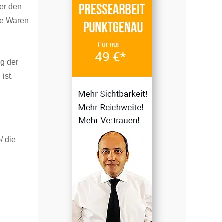
er den
die Waren
ng der
ist.
/ die