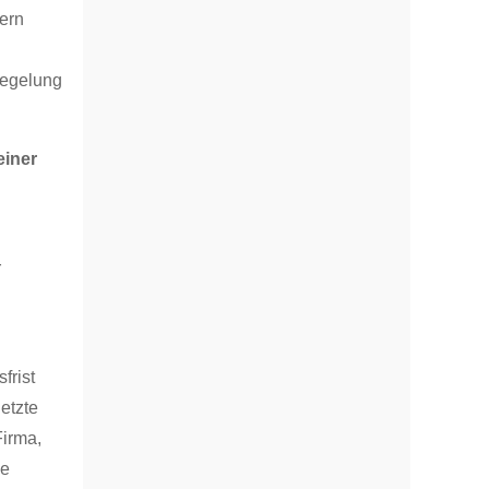
tern
iegelung
einer
r
frist
letzte
Firma,
de