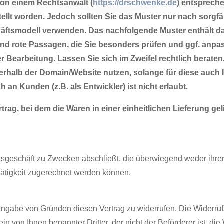
von einem Rechtsanwalt (
https://drschwenke.de
) entsprech
llt worden. Jedoch sollten Sie das Muster nur nach sorgfäl
äftsmodell verwenden. Das nachfolgende Muster enthält d
und rote Passagen, die Sie besonders prüfen und ggf. anpa
r Bearbeitung. Lassen Sie sich im Zweifel rechtlich beraten
erhalb der Domain/Website nutzen, solange für diese auch 
h an Kunden (z.B. als Entwickler) ist nicht erlaubt.
rag, bei dem die Waren in einer einheitlichen Lieferung geli
htsgeschäft zu Zwecken abschließt, die überwiegend weder ihre
Tätigkeit zugerechnet werden können.
gabe von Gründen diesen Vertrag zu widerrufen. Die Widerrufs
n von Ihnen benannter Dritter, der nicht der Beförderer ist, die