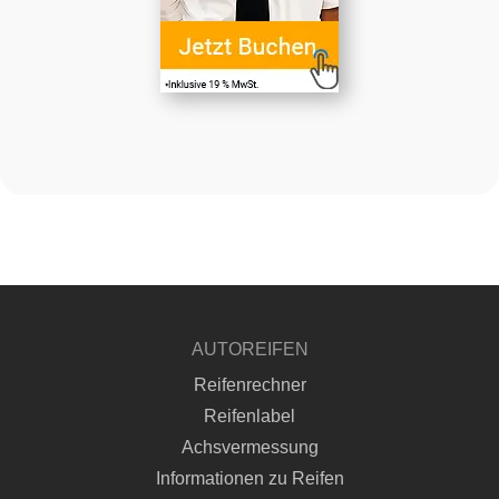
AUTOREIFEN
Reifenrechner
Reifenlabel
Achsvermessung
Informationen zu Reifen