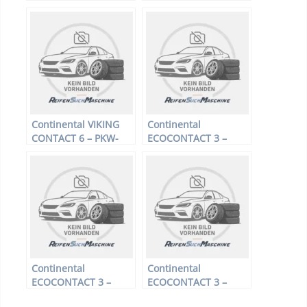
– 225/45 R17 91H –
Reifen – 195/65 R16
Winterreifen
104/102T –
Sommerreifen
Continental VIKING
Continental
CONTACT 6 – PKW-
ECOCONTACT 3 –
Reifen – 155/65 R14
PKW-Reifen – 165/65
75T – Winterreifen
R14 79T –
Sommerreifen
Continental
Continental
ECOCONTACT 3 –
ECOCONTACT 3 –
PKW-Reifen – 175/65
PKW-Reifen – 165/70