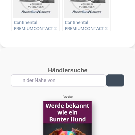
Continental
Continental
PREMIUMCONTACT 2
PREMIUMCONTACT 2
– PKW-Reifen – 185/65
– PKW-Reifen – 205/50
R15 88V –
R15 86V –
Sommerreifen
Sommerreifen
Händlersuche
In der Nähe von
Suchen
Anzeige