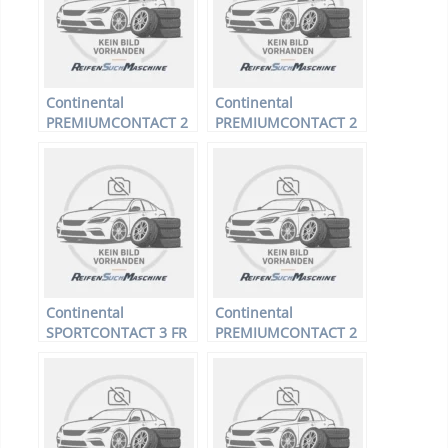
Continental
Continental
PREMIUMCONTACT 2
PREMIUMCONTACT 2
FR – PKW-Reifen –
FR – PKW-Reifen –
215/45 R16 86H –
205/50 R17 89H –
Sommerreifen
Sommerreifen
Continental
Continental
SPORTCONTACT 3 FR
PREMIUMCONTACT 2
MO XL – PKW-Reifen –
– PKW-Reifen – 205/60
225/40 R18 92Y –
R15 91H –
Sommerreifen
Sommerreifen