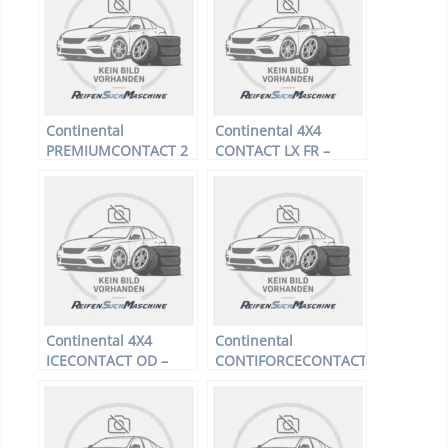
Continental
Continental 4X4
PREMIUMCONTACT 2
CONTACT LX FR –
* FR
Offroadreifen –
225/75 R16 104H –
Sommerreifen
Continental 4X4
Continental
ICECONTACT OD –
CONTIFORCECONTACT
Offroadreifen –
FR # XL – PKW-Reifen
235/55 R17 99Q –
– 245/35 R19 0Z –
Winterreifen
Sommerreifen