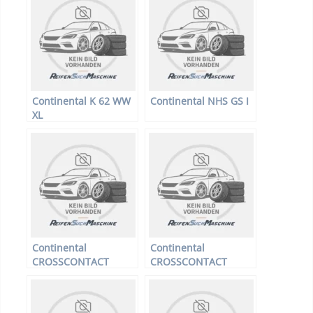
Continental K 62 WW
Continental NHS GS I
XL
Continental
Continental
CROSSCONTACT
CROSSCONTACT
WINTER –
WINTER –
Offroadreifen –
Offroadreifen –
215/65 R16 98T –
205/70 R15 96T –