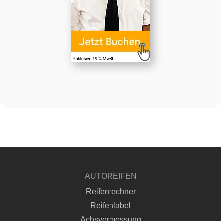
AUTOREIFEN
Reifenrechner
Reifenlabel
Achsvermessung