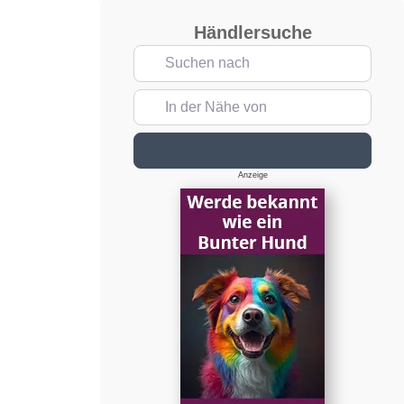
Händlersuche
Suchen nach
In der Nähe von
Suchen
Anzeige