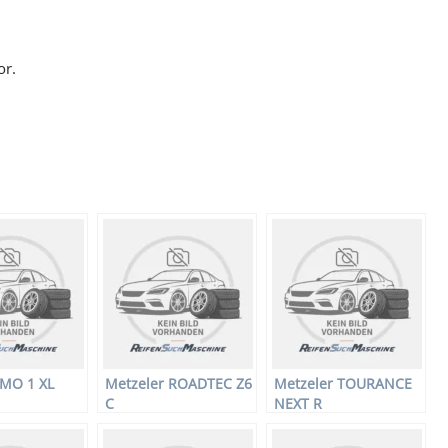
or.
 MO 1 XL
Metzeler ROADTEC Z6
Metzeler TOURANCE
C
NEXT R