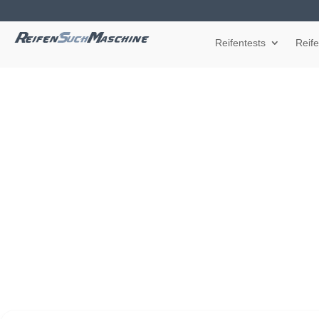
Reifentests
Reif