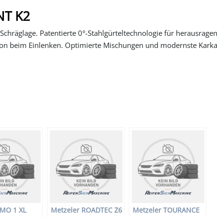
NT K2
chräglage. Patentierte 0°-Stahlgürteltechnologie für herausrage
sion beim Einlenken. Optimierte Mischungen und modernste Karka
 MO 1 XL
Metzeler ROADTEC Z6
Metzeler TOURANCE