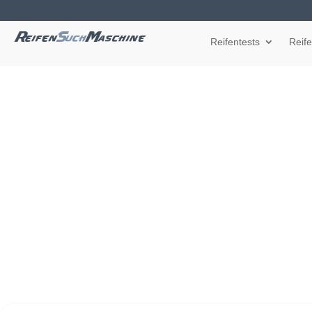
Reifentests
Reif