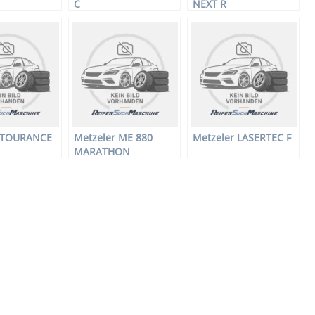
C
NEXT R
r TOURANCE
Metzeler ME 880
Metzeler LASERTEC F
MARATHON