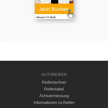
AUTOREIFEN
Reifenrechner
Reifenlabel
Achsvermessung
Informationen zu Reifen