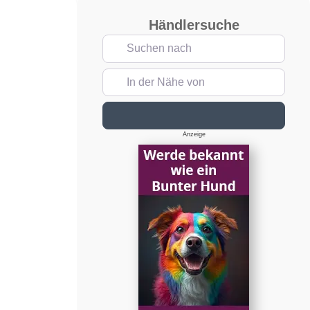
Händlersuche
Suchen nach
In der Nähe von
Suchen
Anzeige