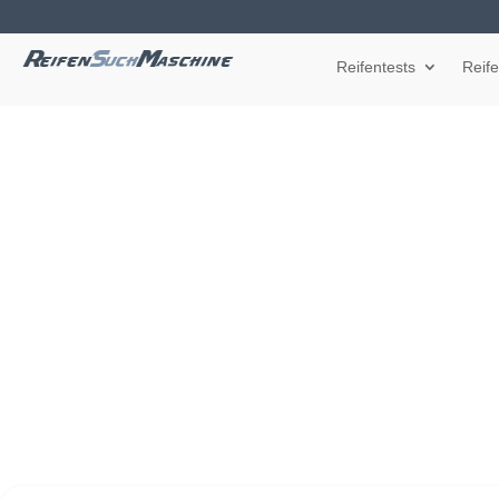
Reifentests
Reif