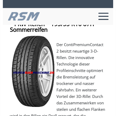
Continental PREMIUMCONTACT 2 *
– PKW-Reifen – 195/55 R16 87H –
Sommerreifen
Der ContiPremiumContact
2 besitzt neuartige 3-D-
Rillen. Die innovative
Technologie dieser
Profileinschnitte optimiert
die Bremsleistung auf
trockener und nasser
Fahrbahn. Ein weiterer
Vorteil der 3D-Rille: Durch
das Zusammenwirken von
steilen und flachen Flanken
wird in den Rillen ein Drall erzeugt, der die