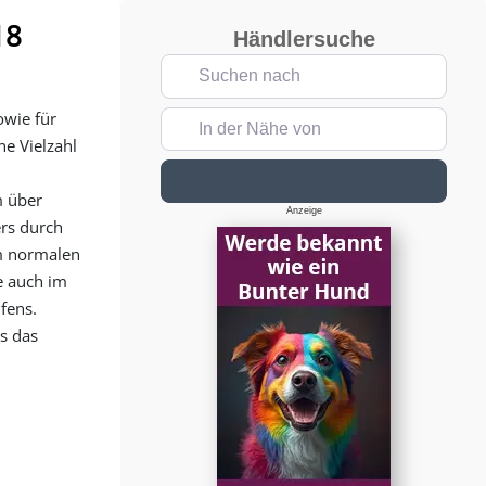
18
Händlersuche
Suchen nach
owie für
In der Nähe von
e Vielzahl
Suchen
m über
Anzeige
ers durch
im normalen
e auch im
fens.
s das