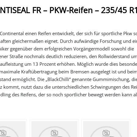
TISEAL FR – PKW-Reifen – 235/45 R
ontinental einen Reifen entwickelt, der sich für sportliche Pkw s
haften gleichermaßen eignet. Durch aufwändige Forschung und ein
niker gegenüber dem erfolgreichen Vorgängermodell sowohl die
ner Straße nochmals deutlich reduzieren, den Rollwiderstand u
 Laufleistung um 13 Prozent erhöhen. Möglich wurde dies besond
f maximale Kraftübertragung beim Bremsen ausgelegt ist und be
stand ermöglicht. Die „BlackChilli“ genannte Gummimischung, di
tz kommt, nutzt dazu die unterschiedlichen Schwingungen des Rei
dling des Reifens, der so noch sportlicher bewegt werden kann al