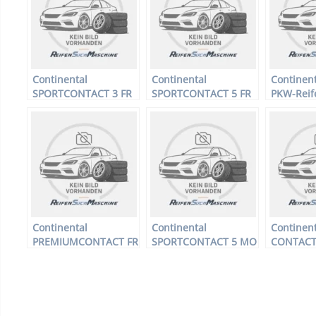
Continental
Continental
Continent
SPORTCONTACT 3 FR
SPORTCONTACT 5 FR
PKW-Reif
– PKW-Reifen – 235/45
– PKW-Reifen – 235/45
R20 113 
R18 94W –
R18 94W –
Sommerre
Sommerreifen
Sommerreifen
Continental
Continental
Continent
PREMIUMCONTACT FR
SPORTCONTACT 5 MO
CONTACT 
– PKW-Reifen – 185/55
FR – PKW-Reifen –
PKW-Reif
R15 82T –
245/40 R17 91W –
R17 98T –
Sommerreifen
Sommerreifen
Winterrei