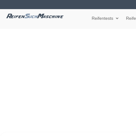
Reifentests
Reif