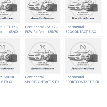
al CST 17 –
Continental CST 17 –
Continental
en – 165/60
PKW-Reifen – 125/70
ECOCONTACT 5 AO –
M –
R17 98M –
PKW-Reifen – 215/65
ifen
Sommerreifen
R16 98V –
Sommerreifen
al VIKING
Continental
Continental
6 FR XL –
SPORTCONTACT 5 FR
SPORTCONTACT 5 FR
en – 225/50
XL – PKW-Reifen –
XL – PKW-Reifen –
225/45 R18 95Y –
205/50 R17 93W –
fen
Sommerreifen
Sommerreifen