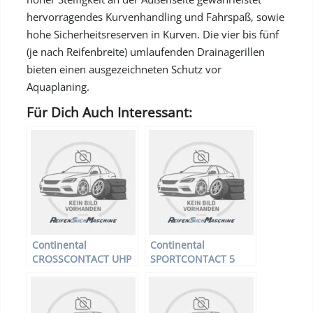
hervorragendes Kurvenhandling und Fahrspaß, sowie
hohe Sicherheitsreserven in Kurven. Die vier bis fünf
(je nach Reifenbreite) umlaufenden Drainagerillen
bieten einen ausgezeichneten Schutz vor
Aquaplaning.
Für Dich Auch Interessant:
Continental
Continental
CROSSCONTACT UHP
SPORTCONTACT 5
FR AO – Offroadreifen
SUV FR AO –
– 235/50 R18 97V –
Offroadreifen –
Sommerreifen
235/50 R18 97V –