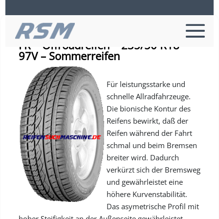
Continental CROSSCONTACT UHP
FR – Offroadreifen – 235/50 R18
97V – Sommerreifen
Für leistungsstarke und
schnelle Allradfahrzeuge.
Die bionische Kontur des
Reifens bewirkt, daß der
Reifen während der Fahrt
schmal und beim Bremsen
breiter wird. Dadurch
verkürzt sich der Bremsweg
und gewährleistet eine
höhere Kurvenstabilität.
Das asymetrische Profil mit
hoher Steifigkeit an der Außenseite gewährleistet