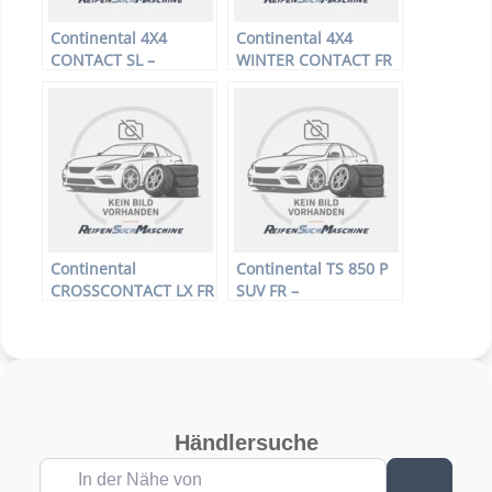
Continental 4X4
Continental 4X4
CONTACT SL –
WINTER CONTACT FR
Offroadreifen –
ML – Offroadreifen –
225/60 R18 99H –
235/60 R18 107H –
Sommerreifen
Winterreifen
Continental
Continental TS 850 P
CROSSCONTACT LX FR
SUV FR –
XL – Offroadreifen –
Offroadreifen –
235/60 R18 107V –
225/65 R17 102T –
Ganzjahresreifen
Winterreifen
Händlersuche
In der Nähe von
Suchen