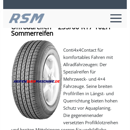
Continental 4X4 CONTACT ML MO –
Offroadreifen – 235/60 R17 102H –
Sommerreifen
Conti4x4Contact für
komfortables Fahren mit
Allradfahrzeugen: Der
Spezialreifen für
Mehrzweck- und 4×4
Fahrzeuge. Seine breiten
Profilrillen in Längst- und
Querrichtung bieten hohen
Schutz vor Aquaplaning.
Die gegeneinenader
versetzten Profilklotzreihen
und breiten Mittelrippen sorgen für vorbildliche