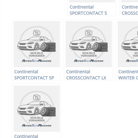
Continental
Contine
SPORTCONTACT 5
CROSS
SUV MO ML –
MO ML 
Offroadreifen –
Offroad
255/55 R18 105W –
255/55 
Sommerreifen
Sommer
Continental
Continental
Continent
SPORTCONTACT 5P
CROSSCONTACT LX
WINTER 
SUV FR NO –
SPORT – Offroadreifen
Offroadre
Offroadreifen –
– 245/55 R19 103V –
265/65 R
265/40 R21 101Y –
Ganzjahresreifen
Winterrei
Sommerreifen
Continental