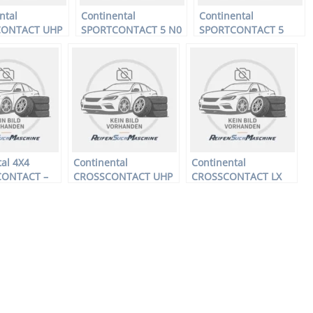
ntal
Continental
Continental
CONTACT UHP
SPORTCONTACT 5 N0
SPORTCONTACT 5
–
FR – PKW-Reifen –
SUV LR XL –
reifen –
255/55 R18 105W –
Offroadreifen –
R18 105W –
Sommerreifen
275/45 R21 110Y –
reifen
Sommerreifen
al 4X4
Continental
Continental
CONTACT –
CROSSCONTACT UHP
CROSSCONTACT LX
ifen –
XL – Offroadreifen –
SPORT FR XL –
17 112T –
305/40 R22 114W –
Offroadreifen –
fen
Sommerreifen
275/45 R20 110H –
Sommerreifen