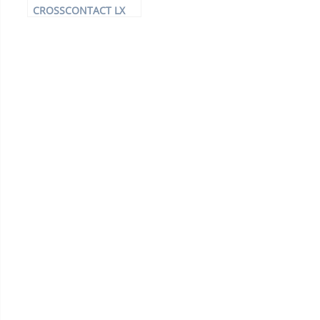
CROSSCONTACT LX
SPORT FR XL –
Offroadreifen –
245/45 R20 103 V –
Ganzjahresreifen