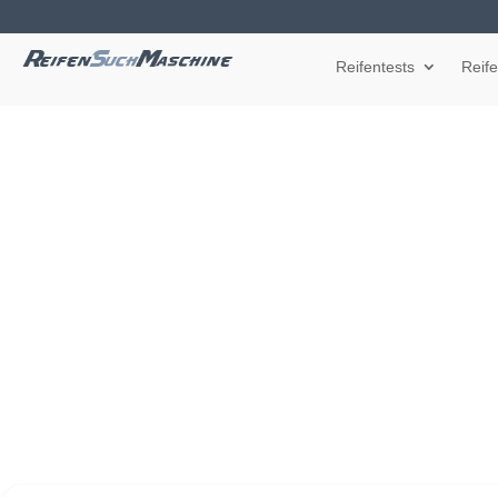
Reifentests
Reif