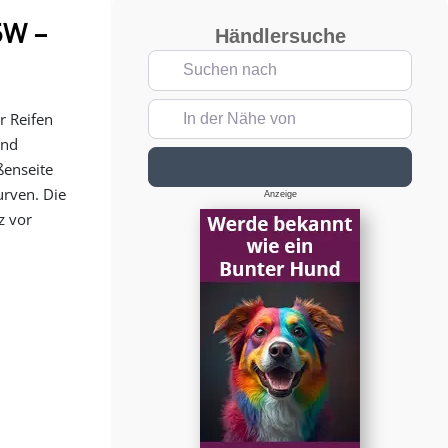
5W –
Händlersuche
Suchen nach
In der Nähe von
r Reifen
und
Suchen
ßenseite
urven. Die
Anzeige
z vor