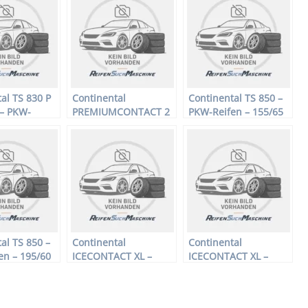
al TS 830 P
Continental
Continental TS 850 –
 – PKW-
PREMIUMCONTACT 2
PKW-Reifen – 155/65
225/40 R18
SSR * – PKW-Reifen –
R15 77T –
terreifen
205/50 R17 89V –
Winterreifen
Sommerreifen
al TS 850 –
Continental
Continental
en – 195/60
ICECONTACT XL –
ICECONTACT XL –
–
PKW-Reifen – 165/70
PKW-Reifen – 215/55
fen
R13 83T –
R16 97T –
Winterreifen
Winterreifen