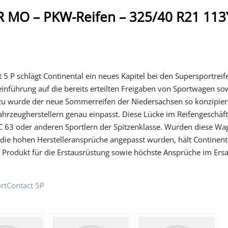
 MO – PKW-Reifen – 325/40 R21 113
5 P schlägt Continental ein neues Kapitel bei den Supersportreif
inführung auf die bereits erteilten Freigaben von Sportwagen so
zu wurde der neue Sommerreifen der Niedersachsen so konzipiert
ahrzeugherstellern genau einpasst. Diese Lücke im Reifengeschäft 
C 63 oder anderen Sportlern der Spitzenklasse. Wurden diese Wa
n die hohen Herstelleransprüche angepasst wurden, hält Continent
Produkt für die Erstausrüstung sowie höchste Ansprüche im Ersa
ortContact 5P