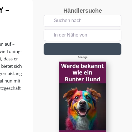
Y –
Händlersuche
Suchen nach
In der Nähe von
en auf –
Suchen
wie Tuning-
Anzeige
, dass er
bietet sich
gen bislang
al nun mit
tzgeschäft