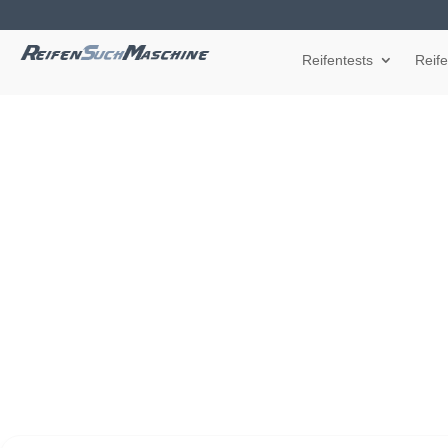
Reifentests
Reif