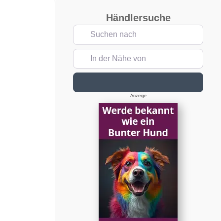
Händlersuche
Suchen nach
In der Nähe von
Suchen
Anzeige