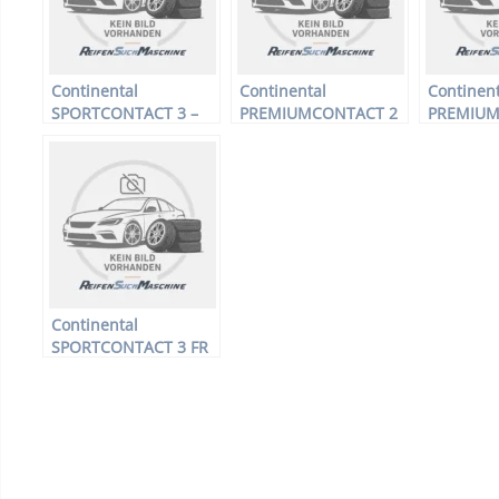
Continental
Continental
Continent
SPORTCONTACT 3 –
PREMIUMCONTACT 2
PREMIUM
PKW-Reifen – 225/50
E – PKW-Reifen –
E – PKW-R
R17 94V –
175/70 R14 84T –
185/55 R1
Sommerreifen
Sommerreifen
Sommerre
Continental
SPORTCONTACT 3 FR
– PKW-Reifen – 195/45
R16 80 V –
Sommerreifen