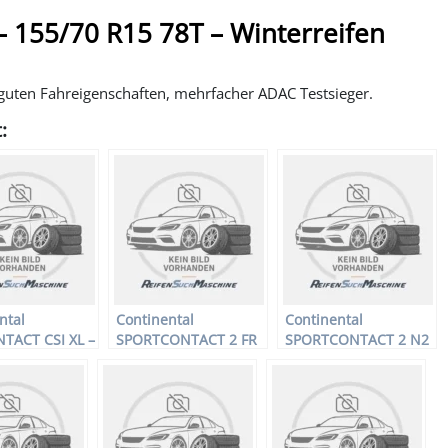
– 155/70 R15 78T – Winterreifen
guten Fahreigenschaften, mehrfacher ADAC Testsieger.
:
ntal
Continental
Continental
TACT CSI XL –
SPORTCONTACT 2 FR
SPORTCONTACT 2 N2
fen – 215/55
N-2 – PKW-Reifen –
FR – PKW-Reifen –
 –
255/40 R17 ZR –
265/35 R18 93Y –
reifen
Sommerreifen
Sommerreifen