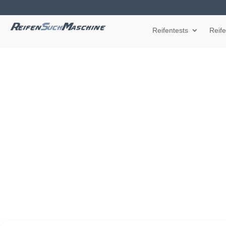
Reifentests
Reif