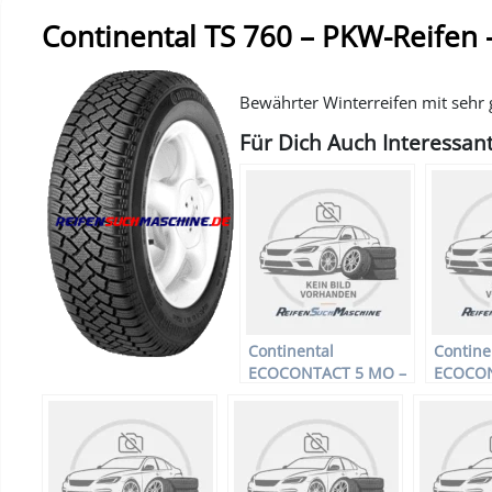
Continental TS 760 – PKW-Reifen 
Bewährter Winterreifen mit sehr 
Für Dich Auch Interessant
Continental
Contine
ECOCONTACT 5 MO –
ECOCON
PKW-Reifen – 205/55
PKW-Rei
R16 91H –
R17 98V
Sommerreifen
Sommer