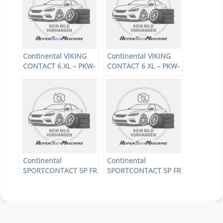
Continental VIKING
Continental VIKING
CONTACT 6 XL – PKW-
CONTACT 6 XL – PKW-
Reifen – 175/70 R13
Reifen – 185/65 R15
86T – Winterreifen
92T – Winterreifen
Continental
Continental
SPORTCONTACT 5P FR
SPORTCONTACT 5P FR
MO XL – PKW-Reifen –
MO XL – PKW-Reifen –
275/35 R20 ZR –
255/30 R19 91Y –
Sommerreifen
Sommerreifen