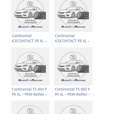
Sommerreifen
Sommerreifen
Continental
Continental
ICECONTACT FR XL –
ICECONTACT FR XL –
PKW-Reifen – 225/40
PKW-Reifen – 265/50
R18 92T –
R19 110T –
Winterreifen
Winterreifen
Continental TS 850 P
Continental TS 850 P
FR XL – PKW-Reifen –
FR XL – PKW-Reifen –
245/40 R18 97W –
225/40 R18 92V –
Winterreifen
Winterreifen