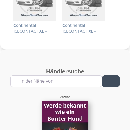
Continental
Continental
ICECONTACT XL –
ICECONTACT XL –
PKW-Reifen – 185/65
PKW-Reifen – 255/55
R14 90T –
R18 109T –
Winterreifen
Winterreifen
Händlersuche
In der Nähe von
Suchen
Anzeige