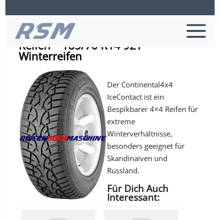
Continental ICECONTACT XL – PKW-
Reifen – 185/70 R14 92T –
Winterreifen
Der Continental4x4
IceContact ist ein
Bespikbarer 4×4 Reifen für
extreme
Winterverhältnisse,
besonders geeignet für
Skandinaiven und
Russland.
Für Dich Auch
Interessant: