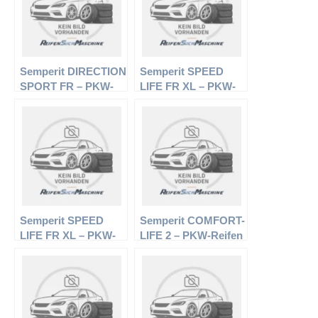
Semperit DIRECTION
Semperit SPEED
SPORT FR – PKW-
LIFE FR XL – PKW-
Reifen – 205/50 R15
Reifen – 195/45 R16
86V – Sommerreifen
84V – Sommerreifen
Semperit SPEED
Semperit COMFORT-
LIFE FR XL – PKW-
LIFE 2 – PKW-Reifen
Reifen – 215/45 R17
– 185/65 R14 86H –
91 Y – Sommerreifen
Sommerreifen