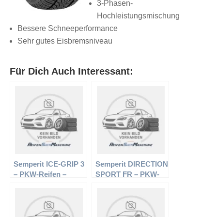
3-Phasen-
Hochleistungsmischung
Bessere Schneeperformance
Sehr gutes Eisbremsniveau
Für Dich Auch Interessant:
Semperit ICE-GRIP 3
Semperit DIRECTION
– PKW-Reifen –
SPORT FR – PKW-
155/80 R13 79Q –
Reifen – 195/55 R15
Winterreifen
85V – Sommerreifen