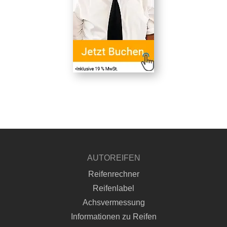
AUTOREIFEN
Reifenrechner
Reifenlabel
Achsvermessung
Informationen zu Reifen