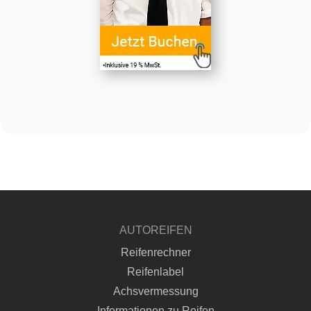
AUTOREIFEN
Reifenrechner
Reifenlabel
Achsvermessung
Informationen zu Reifen