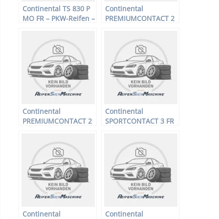
Continental TS 830 P
Continental
MO FR – PKW-Reifen –
PREMIUMCONTACT 2
205/50 R17 93H –
FR – PKW-Reifen –
Winterreifen
175/55 R15 77T –
Sommerreifen
Continental
Continental
PREMIUMCONTACT 2
SPORTCONTACT 3 FR
FR – PKW-Reifen –
MO XL – PKW-Reifen –
225/55 R16 95W –
265/35 R18 97Y –
Sommerreifen
Sommerreifen
Continental
Continental