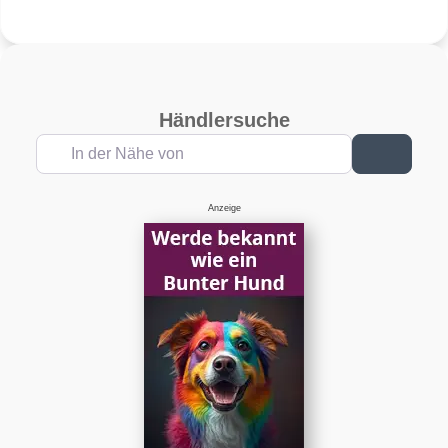
– PKW-Reifen – 205/70
– PKW-Reifen – 195/65
R16 97H –
R15 91H –
Sommerreifen
Sommerreifen
Händlersuche
In der Nähe von
Suchen
Anzeige