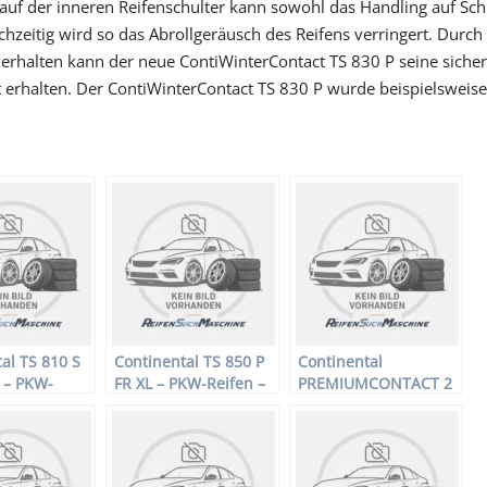
1 auf der inneren Reifenschulter kann sowohl das Handling auf Sc
hzeitig wird so das Abrollgeräusch des Reifens verringert. Durch
rhalten kann der neue ContiWinterContact TS 830 P seine siche
 erhalten. Der ContiWinterContact TS 830 P wurde beispielsweis
al TS 810 S
Continental TS 850 P
Continental
 – PKW-
FR XL – PKW-Reifen –
PREMIUMCONTACT 2
225/40 R18
225/40 R18 92V –
FR – PKW-Reifen –
terreifen
Winterreifen
215/45 R16 86H –
Sommerreifen