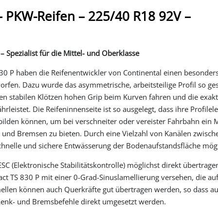
 – PKW-Reifen – 225/40 R18 92V –
 Spezialist für die Mittel- und Oberklasse
30 P haben die Reifenentwickler von Continental einen besonder
fen. Dazu wurde das asymmetrische, arbeitsteilige Profil so gest
ren stabilen Klötzen hohen Grip beim Kurven fahren und die exak
eistet. Die Reifeninnenseite ist so ausgelegt, dass ihre Profile
sbilden können, um bei verschneiter oder vereister Fahrbahn ei
n und Bremsen zu bieten. Durch eine Vielzahl von Kanälen zwisch
 schnelle und sichere Entwässerung der Bodenaufstandsfläche mögl
SC (Elektronische Stabilitätskontrolle) möglichst direkt übertrag
t TS 830 P mit einer 0-Grad-Sinuslamellierung versehen, die auf
mellen können auch Querkräfte gut übertragen werden, so dass au
e Lenk- und Bremsbefehle direkt umgesetzt werden.