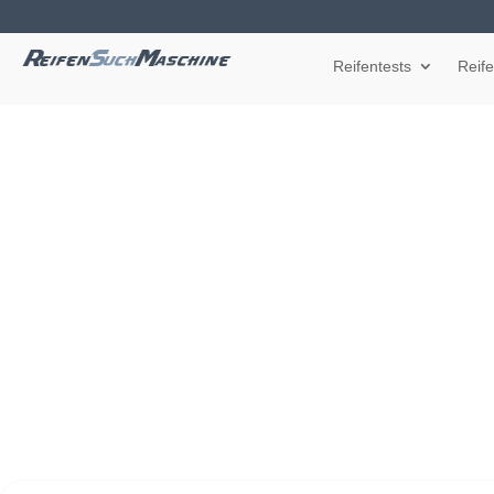
Reifentests
Reif