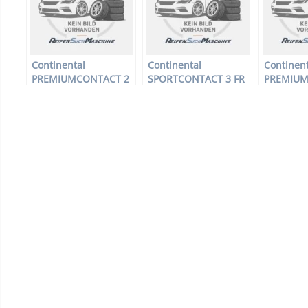
Continental
Continental
Continent
PREMIUMCONTACT 2
SPORTCONTACT 3 FR
PREMIUM
FR – PKW-Reifen –
MO XL – PKW-Reifen –
– PKW-Rei
205/50 R17 89H –
225/40 R18 92Y –
R15 91H 
Sommerreifen
Sommerreifen
Sommerre