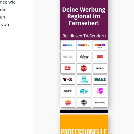
hnee wie
 die
ren
e von