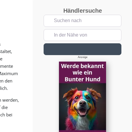
Händlersuche
Suchen nach
In der Nähe von
s
Suchen
altet,
Anzeige
te
lemente
n Maximum
en den
ich.
en werden,
 die
ch bei