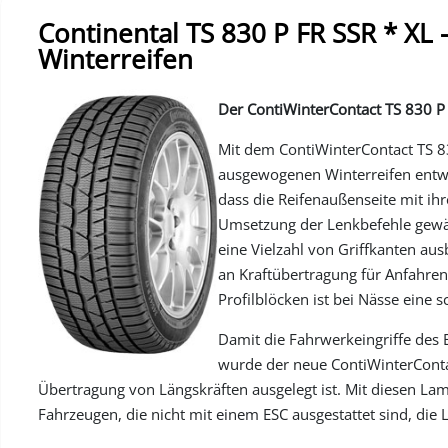
Continental TS 830 P FR SSR * XL
Winterreifen
Der ContiWinterContact TS 830 P –
Mit dem ContiWinterContact TS 8
ausgewogenen Winterreifen entwor
dass die Reifenaußenseite mit ih
Umsetzung der Lenkbefehle gewährl
eine Vielzahl von Griffkanten au
an Kraftübertragung für Anfahre
Profilblöcken ist bei Nässe eine
Damit die Fahrwerkeingriffe des E
wurde der neue ContiWinterContac
Übertragung von Längskräften ausgelegt ist. Mit diesen La
Fahrzeugen, die nicht mit einem ESC ausgestattet sind, di