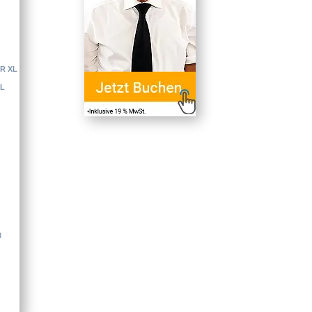
FR XL
XL
3