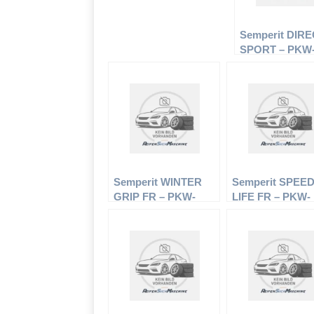
Semperit DIR
SPORT – PKW
Reifen – 225/6
98W – Sommerr
Semperit WINTER
Semperit SPEE
GRIP FR – PKW-
LIFE FR – PKW-
Reifen – 145/65 R15
Reifen – 245/45 
72Q – Winterreifen
95W – Sommerre