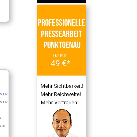
V FR
V FR
R
R XL