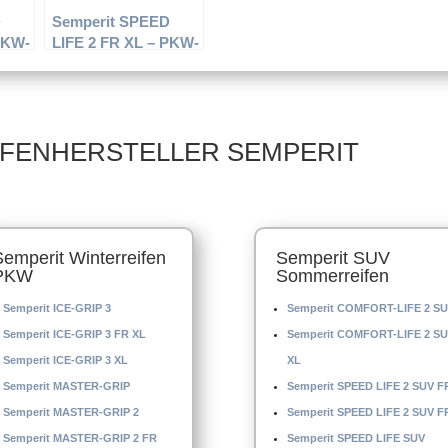
D
Semperit SPEED
PKW-
LIFE 2 FR XL – PKW-
R18
Reifen – 245/45 R17
ifen
99Y – Sommerreifen
IFENHERSTELLER SEMPERIT
Semperit Winterreifen
Semperit SUV
PKW
Sommerreifen
Semperit ICE-GRIP 3
Semperit COMFORT-LIFE 2 SU
Semperit ICE-GRIP 3 FR XL
Semperit COMFORT-LIFE 2 SU
Semperit ICE-GRIP 3 XL
XL
Semperit MASTER-GRIP
Semperit SPEED LIFE 2 SUV F
Semperit MASTER-GRIP 2
Semperit SPEED LIFE 2 SUV F
Semperit MASTER-GRIP 2 FR
Semperit SPEED LIFE SUV