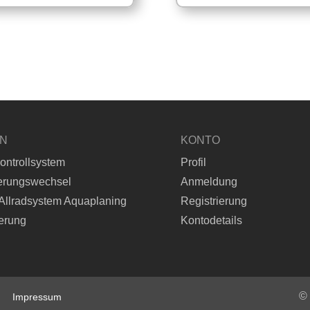
Semperit VAN-LIFE
Semperit VAN-LIFE 6PR
EN
KONTO
ontrollsystem
Profil
erungswechsel
Anmeldung
Allradsystem Aquaplaning
Registrierung
erung
Kontodetails
©
Impressum