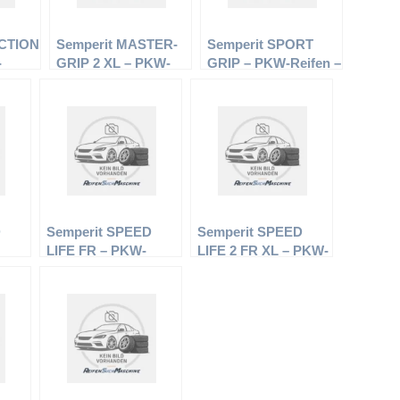
ECTION
Semperit MASTER-
Semperit SPORT
-
GRIP 2 XL – PKW-
GRIP – PKW-Reifen –
0 R16
Reifen – 165/60 R14
225/60 R16 98H –
eifen
79T – Winterreifen
Winterreifen
D
Semperit SPEED
Semperit SPEED
LIFE FR – PKW-
LIFE 2 FR XL – PKW-
R17
Reifen – 245/40 R17
Reifen – 235/45 R17
ifen
91W – Sommerreifen
97Y – Sommerreifen