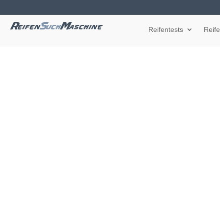
Reifentests
Reif