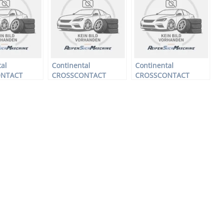
R18 104Q –
225/60 R17 103Q –
255/55 R18 109Q –
eifen
Winterreifen
Winterreifen
al
Continental
Continental
ONTACT
CROSSCONTACT
CROSSCONTACT
 –
VIKING XL –
WINTER FR XL –
ifen –
Offroadreifen –
Offroadreifen –
17 106Q –
265/65 R17 116Q –
295/40 R20 110V –
fen
Winterreifen
Winterreifen