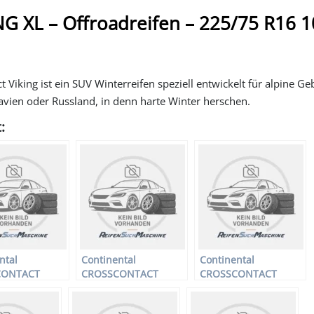
 XL – Offroadreifen – 225/75 R16 1
 Viking ist ein SUV Winterreifen speziell entwickelt für alpine Ge
avien oder Russland, in denn harte Winter herschen.
:
ntal
Continental
Continental
CONTACT
CROSSCONTACT
CROSSCONTACT
XL –
VIKING XL –
VIKING XL –
reifen –
Offroadreifen –
Offroadreifen –