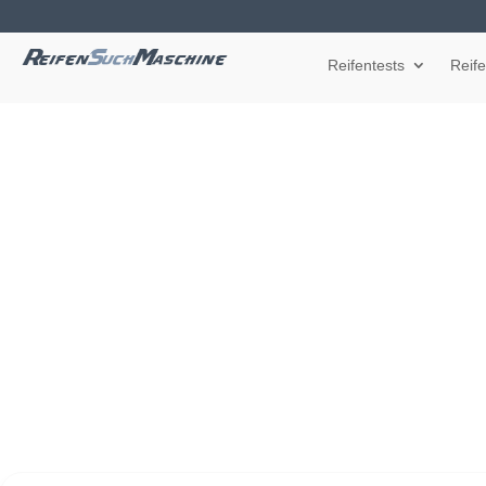
Reifentests
Reif