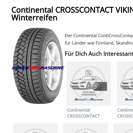
Continental CROSSCONTACT VIKING
Winterreifen
Der Continental ContiCrossContact
für Länder wie Finnland, Skandin
Für Dich Auch Interessant
Continental
Contine
CROSSCONTACT
CROSS
VIKING XL –
VIKING 
Offroadreifen –
Offroad