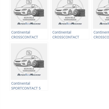
215/65 R16 102Q –
235/55 
Winterreifen
Winterr
Continental
Continental
Continent
CROSSCONTACT
CROSSCONTACT
CROSSC
VIKING XL –
VIKING XL –
VIKING XL
Offroadreifen –
Offroadreifen –
Offroadre
235/55 R17 103Q –
255/50 R19 107Q –
235/60 R
Winterreifen
Winterreifen
Winterrei
Continental
SPORTCONTACT 5
SUV FR –
Offroadreifen –
245/45 R19 98 W –
Sommerreifen