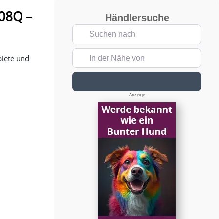
08Q –
Händlersuche
Suchen nach
In der Nähe von
biete und
Suchen
Anzeige