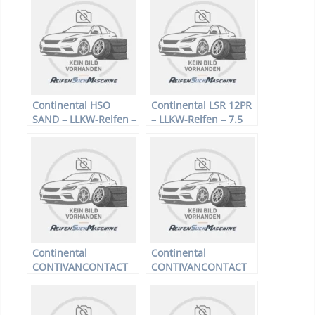
Sommerreifen
Winterreifen
Continental HSO
Continental LSR 12PR
SAND – LLKW-Reifen –
– LLKW-Reifen – 7.5
14 R20 160/157G –
R16 121/120L –
Sommerreifen
Sommerreifen
Continental
Continental
CONTIVANCONTACT
CONTIVANCONTACT
100 – LLKW-Reifen –
100 – LLKW-Reifen –
185/0 R14 102 Q –
205/75 R16 113 R –
Sommerreifen
Sommerreifen