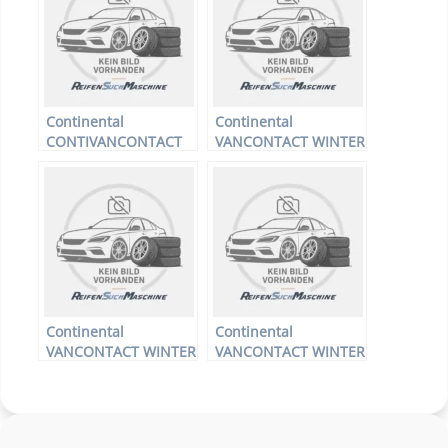
Continental
Continental
CONTIVANCONTACT
VANCONTACT WINTER
100 – LLKW-Reifen –
– LLKW-Reifen –
225/55 R17 109H –
235/65 R16 121R –
Sommerreifen
Winterreifen
Continental
Continental
VANCONTACT WINTER
VANCONTACT WINTER
– LLKW-Reifen –
– LLKW-Reifen –
205/70 R15 106R –
165/70 R14 89R –
Winterreifen
Winterreifen