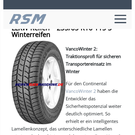
Continental VANCO WINTER 2 –
LLKW-Reifen – 235/65 R16 115 S –
Winterreifen
VancoWinter 2:
Traktionsprofi für sicheren
Transportereinsatz im
Winter
Für den Continental
VancoWinter 2
haben die
Entwickler das
Sicherheitspotenzial weiter
deutlich optimiert. So
erhielt er ein intelligentes
Lamellenkonzept, das unterschiedliche Lamellen