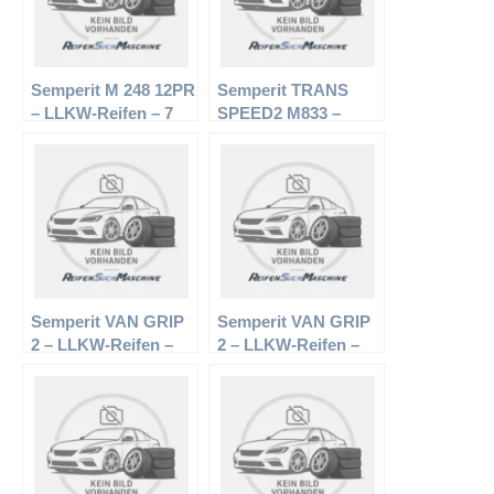
Semperit M 248 12PR
Semperit TRANS
– LLKW-Reifen – 7
SPEED2 M833 –
R16 117/116L –
LLKW-Reifen – 205
Sommerreifen
R14 109/107P –
Sommerreifen
Semperit VAN GRIP
Semperit VAN GRIP
2 – LLKW-Reifen –
2 – LLKW-Reifen –
175/65 R14 90 T –
205/75 R16 110 R –
Winterreifen
Winterreifen