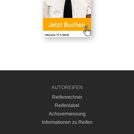
AUTOREIFEN
Reifenrechner
Reifenlabel
Achsvermessung
Informationen zu Reifen