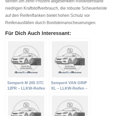
seinen um zehn Prozent abgesenkten Rollwiderstand
niedrigen Kraftstoffverbrauch, die robuste Scheuerleiste
auf den Reifenflanken bietet hohen Schutz vor
Reifenausfällen durch Bordsteinanscheuerungen.
Für Dich Auch Interessant:
Semperit M 205 STC
Semperit VAN GRIP
12PR – LLKW-Reifen
XL – LLKW-Reifen –
– 7.5 R16 121/120L –
195/70 R15 97T –
Sommerreifen
Winterreifen