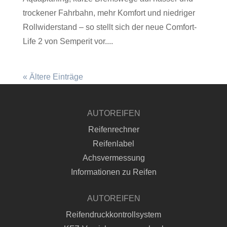
trockener Fahrbahn, mehr Komfort und niedriger
Rollwiderstand – so stellt sich der neue Comfort-
Life 2 von Semperit vor....
« Ältere Einträge
AUTOREIFEN
Reifenrechner
Reifenlabel
Achsvermessung
Informationen zu Reifen
AUTOREIFEN
Reifendruckkontrollsystem