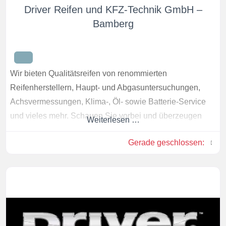
Driver Reifen und KFZ-Technik GmbH –
Bamberg
Wir bieten Qualitätsreifen von renommierten
Reifenherstellern, Haupt- und Abgasuntersuchungen,
Achsvermessungen, Klima-, Öl- sowie Batterie-Service
und vieles mehr. Schauen Sie vorbei und überzeugen
Weiterlesen …
Sie sich selbst. Das Team von Driver Center in Bamberg
Gerade geschlossen
:
freut sich auf Ihren Besuch.