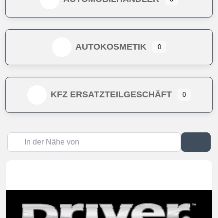
AUTOKOSMETIK
0
KFZ ERSATZTEILGESCHÄFT
0
In der Nähe von
Suc