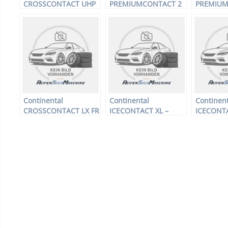
CROSSCONTACT UHP
PREMIUMCONTACT 2
PREMIUM
FR – Offroadreifen –
SSR * – PKW-Reifen –
SSR * – P
285/50 R18 109W –
205/50 R17 89Y –
225/50 R
Sommerreifen
Sommerreifen
Sommerre
Continental
Continental
Continent
CROSSCONTACT LX FR
ICECONTACT XL –
ICECONTA
– Offroadreifen –
PKW-Reifen – 255/55
PKW-Reif
255/60 R17 106H –
R19 111T –
R15 92T –
Sommerreifen
Winterreifen
Winterrei