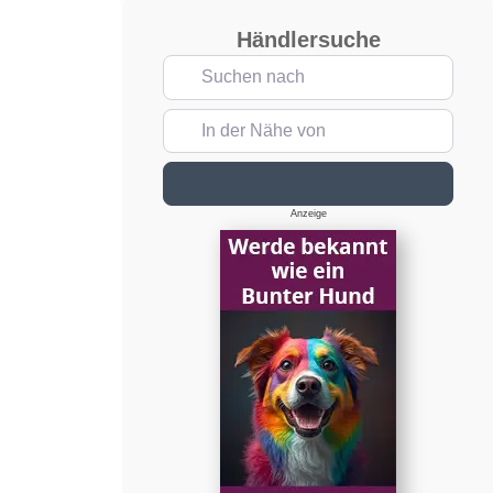
Händlersuche
Suchen nach
In der Nähe von
Suchen
Anzeige