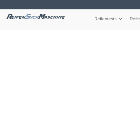
Reifentests
Reif