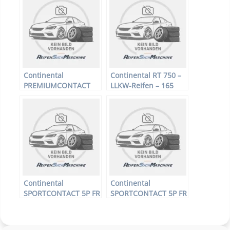
99W – Sommerreifen
Sommerreifen
Continental
Continental RT 750 –
PREMIUMCONTACT
LLKW-Reifen – 165
MO – PKW-Reifen –
R13 91/89R –
195/55 R16 87T –
Winterreifen
Sommerreifen
Continental
Continental
SPORTCONTACT 5P FR
SPORTCONTACT 5P FR
XL – PKW-Reifen –
XL – PKW-Reifen –
245/30 R20 ZR –
335/25 R22 ZR –
Sommerreifen
Sommerreifen