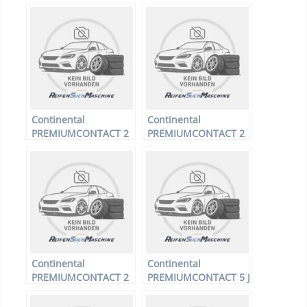
175 R14 99/98P –
Winterreifen
Continental
Continental
PREMIUMCONTACT 2
PREMIUMCONTACT 2
* – PKW-Reifen –
A0 FR XL – PKW-Reifen
195/55 R16 87H –
– 215/45 R16 90V –
Sommerreifen
Sommerreifen
Continental
Continental
PREMIUMCONTACT 2
PREMIUMCONTACT 5 J
FR ML MO – PKW-
FR XL – PKW-Reifen –
Reifen – 235/55 R17
205/55 R17 95Y –