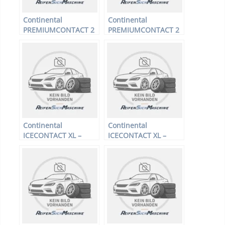
Continental
Continental
PREMIUMCONTACT 2
PREMIUMCONTACT 2
E – PKW-Reifen –
E – PKW-Reifen –
175/70 R14 84T –
185/55 R15 82T –
Sommerreifen
Sommerreifen
Continental
Continental
ICECONTACT XL –
ICECONTACT XL –
PKW-Reifen – 255/55
PKW-Reifen – 195/60
R19 111T –
R15 92T –
Winterreifen
Winterreifen