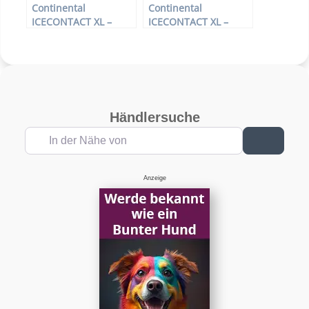
Continental
Continental
ICECONTACT XL –
ICECONTACT XL –
PKW-Reifen – 185/70
PKW-Reifen – 185/65
R14 92T –
R14 90T –
Winterreifen
Winterreifen
Händlersuche
In der Nähe von
Suchen
Anzeige