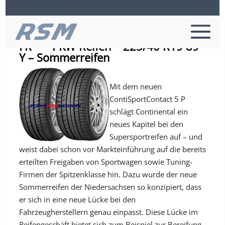
Continental SPORTCONTACT 5P SSR
FR * – PKW-Reifen – 225/40 R19 89
Y – Sommerreifen
Mit dem neuen
ContiSportContact 5 P
schlägt Continental ein
neues Kapitel bei den
Supersportreifen auf – und
weist dabei schon vor Markteinführung auf die bereits
erteilten Freigaben von Sportwagen sowie Tuning-
Firmen der Spitzenklasse hin. Dazu wurde der neue
Sommerreifen der Niedersachsen so konzipiert, dass
er sich in eine neue Lücke bei den
Fahrzeugherstellern genau einpasst. Diese Lücke im
Reifengeschäft bietet sich zum Beispiel zur Bereifung