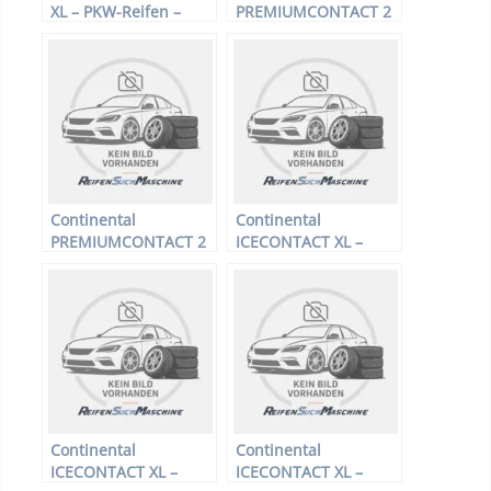
XL – PKW-Reifen –
PREMIUMCONTACT 2
225/40 R18 92 V –
E – PKW-Reifen –
Winterreifen
175/70 R14 84T –
Sommerreifen
Continental
Continental
PREMIUMCONTACT 2
ICECONTACT XL –
E – PKW-Reifen –
PKW-Reifen – 255/55
185/55 R15 82T –
R19 111T –
Sommerreifen
Winterreifen
Continental
Continental
ICECONTACT XL –
ICECONTACT XL –