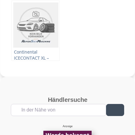
PKW-Reifen – 195/60
PKW-Reifen – 185/70
R15 92T –
R14 92T –
Winterreifen
Winterreifen
Continental
ICECONTACT XL –
PKW-Reifen – 185/65
R14 90T –
Winterreifen
Händlersuche
In der Nähe von
Suchen
Anzeige