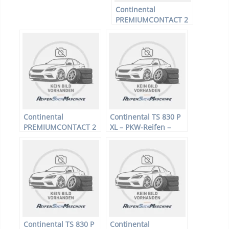
Continental
PREMIUMCONTACT 2
SSR * – PKW-Reifen –
205/50 R17 89Y –
Sommerreifen
Continental
Continental TS 830 P
PREMIUMCONTACT 2
XL – PKW-Reifen –
SSR * – PKW-Reifen –
215/55 R16 97V –
225/50 R17 94H –
Winterreifen
Sommerreifen
Continental TS 830 P
Continental