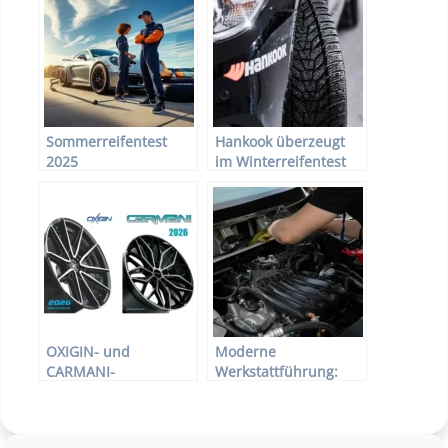
Sommerreifentest
Hankook überzeugt
2025
im Winterreifentest
2025
OXIGIN- und
Moderne
CARMANI-
Werkstattführung:
Felgenkatalog 2026
Warum Schmierstoffe
ein Erfolgsfaktor sind