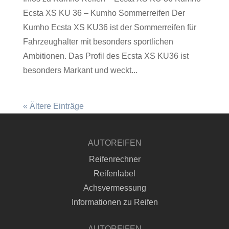
Ecsta XS KU 36 – Kumho Sommerreifen Der
Kumho Ecsta XS KU36 ist der Sommerreifen für
Fahrzeughalter mit besonders sportlichen
Ambitionen. Das Profil des Ecsta XS KU36 ist
besonders Markant und weckt...
« Ältere Einträge
AUTOREIFEN
Reifenrechner
Reifenlabel
Achsvermessung
Informationen zu Reifen
AUTOREIFEN