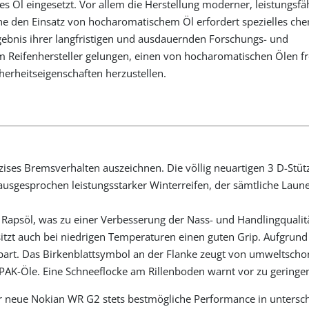
s Öl eingesetzt. Vor allem die Herstellung moderner, leistungsfä
 den Einsatz von hocharomatischem Öl erfordert spezielles ch
ebnis ihrer langfristigen und ausdauernden Forschungs- und
em Reifenhersteller gelungen, einen von hocharomatischen Ölen fr
herheitseigenschaften herzustellen.
äzises Bremsverhalten auszeichnen. Die völlig neuartigen 3 D-Stüt
 ausgesprochen leistungsstarker Winterreifen, der sämtliche Laun
Rapsöl, was zu einer Verbesserung der Nass- und Handlingqualit
esitzt auch bei niedrigen Temperaturen einen guten Grip. Aufgrun
 spart. Das Birkenblattsymbol an der Flanke zeugt von umweltsch
n PAK-Öle. Eine Schneeflocke am Rillenboden warnt vor zu geringem
r neue Nokian WR G2 stets bestmögliche Performance in untersch