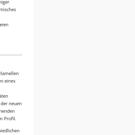
higer
emisches
eien
zlamellen
en eines
äten
d der neuen
onenden
 Profil.
iedlichen