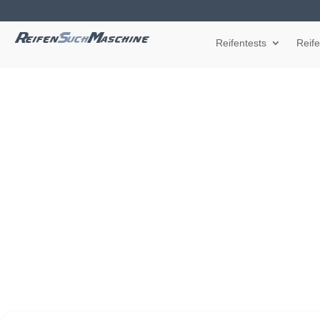
Reifentests
Reif