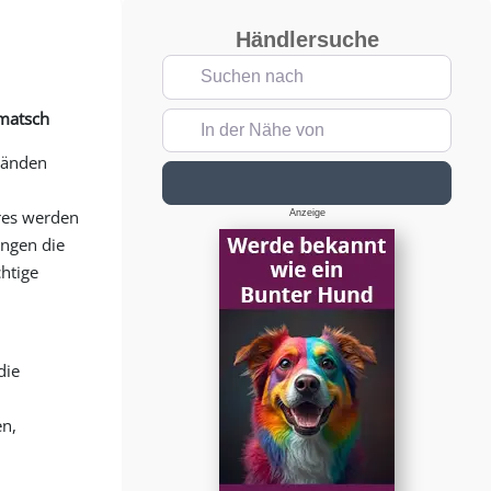
Händlersuche
Suchen nach
matsch
In der Nähe von
tänden
Suchen
res werden
Anzeige
ungen die
chtige
die
en,