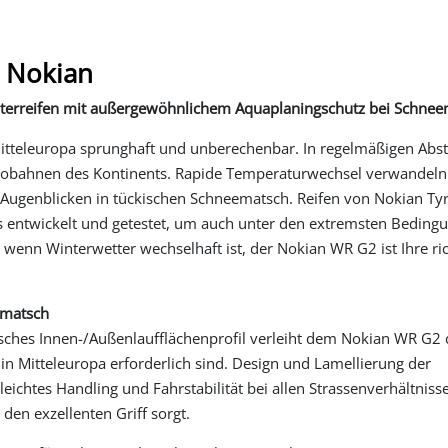
n Nokian
terreifen mit außergewöhnlichem Aquaplaningschutz bei Schnee
 Mitteleuropa sprunghaft und unberechenbar. In regelmäßigen Abs
utobahnen des Kontinents. Rapide Temperaturwechsel verwandeln
 Augenblicken in tückischen Schneematsch. Reifen von Nokian Ty
s entwickelt und getestet, um auch unter den extremsten Beding
 wenn Winterwetter wechselhaft ist, der Nokian WR G2 ist Ihre ri
ematsch
ches Innen-/Außenlaufflächenprofil verleiht dem Nokian WR G2 
e in Mitteleuropa erforderlich sind. Design und Lamellierung der
eichtes Handling und Fahrstabilität bei allen Strassenverhältniss
den exzellenten Griff sorgt.