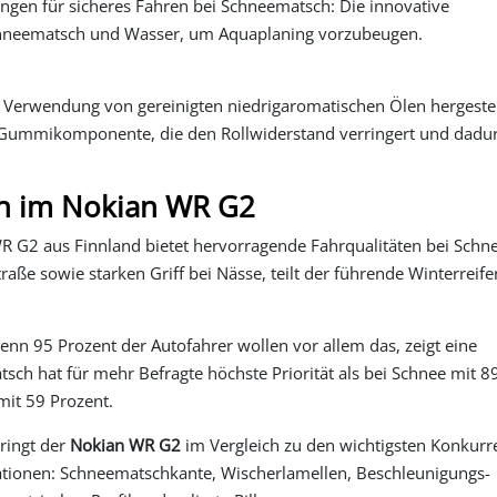
ungen für sicheres Fahren bei Schneematsch: Die innovative
Schneematsch und Wasser, um Aquaplaning vorzubeugen.
 Verwendung von gereinigten niedrigaromatischen Ölen hergestel
lte Gummikomponente, die den Rollwiderstand verringert und dadu
en im Nokian WR G2
R G2 aus Finnland bietet hervorragende Fahrqualitäten bei Schn
aße sowie starken Griff bei Nässe, teilt der führende Winterreife
nn 95 Prozent der Autofahrer wollen vor allem das, zeigt eine
ch hat für mehr Befragte höchste Priorität als bei Schnee mit 8
mit 59 Prozent.
ringt der
Nokian WR G2
im Vergleich zu den wichtigsten Konkurr
vationen: Schneematschkante, Wischerlamellen, Beschleunigungs-