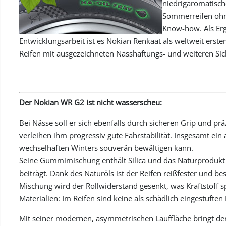
niedrigaromatische
Sommerreifen ohne
Know-how. Als Erg
Entwicklungsarbeit ist es Nokian Renkaat als weltweit erst
Reifen mit ausgezeichneten Nasshaftungs- und weiteren Sic
Der Nokian WR G2 ist nicht wasserscheu:
Bei Nässe soll er sich ebenfalls durch sicheren Grip und pr
verleihen ihm progressiv gute Fahrstabilität. Insgesamt ein
wechselhaften Winters souverän bewältigen kann.
Seine Gummimischung enthält Silica und das Naturprodukt 
beiträgt. Dank des Naturöls ist der Reifen reißfester und b
Mischung wird der Rollwiderstand gesenkt, was Kraftstoff
Materialien: Im Reifen sind keine als schädlich eingestufte
Mit seiner modernen, asymmetrischen Lauffläche bringt de