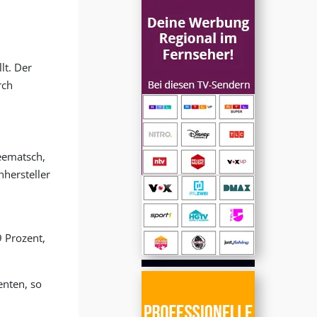
lt. Der
rch
eematsch,
nhersteller
9 Prozent,
enten, so