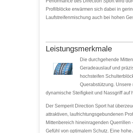
Performance des Direction Sport wird du
Profilblöcke erwärmen sich dabei in ger
Laufstreifenmischung auch bei hohen Ges
Leistungsmerkmale
Die durchgehende Mittenr
Geradeauslauf und präz
hochsteifen Schulterblöc
Querabstützung. Unsere 
dynamische Steifigkeit und Nassgriff auf
Der Semperit Direction Sport hat überze
attraktiven, laufrichtungsgebundenen Prof
Mittenbereich hineinragenden Querrille
Gefühl von optimalem Schutz. Eine hohe A