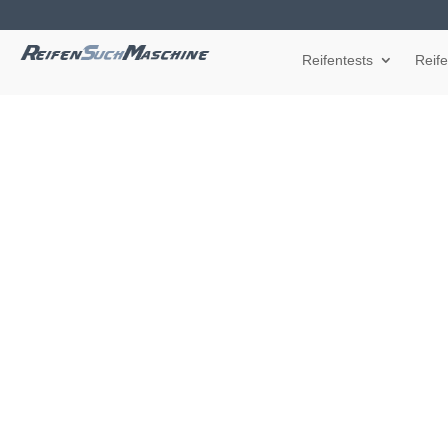
Reifentests
Reif