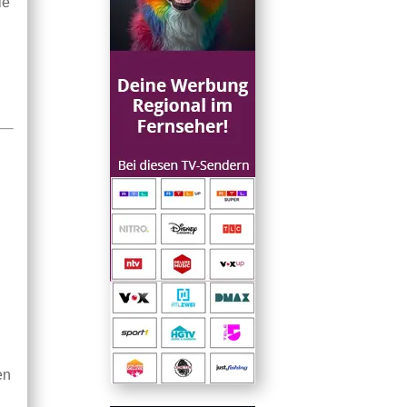
ie
en