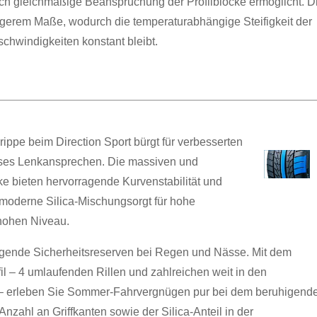
rch gleichmäßige Beanspruchung der Profilblöcke ermöglicht. D
ingerem Maße, wodurch die temperaturabhängige Steifigkeit der
chwindigkeiten konstant bleibt.
ippe beim Direction Sport bürgt für verbesserten
ises Lenkansprechen. Die massiven und
ke bieten hervorragende Kurvenstabilität und
moderne Silica-Mischungsorgt für hohe
 hohen Niveau.
ugende Sicherheitsreserven bei Regen und Nässe. Mit dem
il – 4 umlaufenden Rillen und zahlreichen weit in den
n – erleben Sie Sommer-Fahrvergnügen pur bei dem beruhigend
nzahl an Griffkanten sowie der Silica-Anteil in der