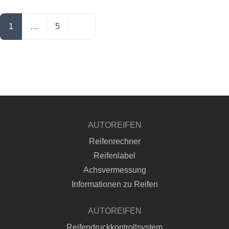
Posts navigation
Ältere Beiträge
1
…
5
AUTOREIFEN
Reifenrechner
Reifenlabel
Achsvermessung
Informationen zu Reifen
AUTOREIFEN
Reifendruckkontrollsystem