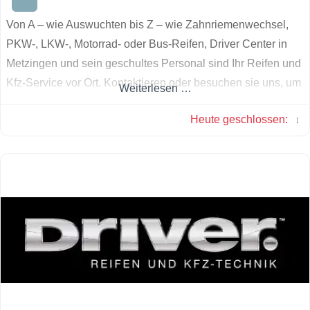
Von A – wie Auswuchten bis Z – wie Zahnriemenwechsel,
PKW-, LKW-, Motorrad- oder Bus-Reifen, Driver Center in
Metzingen und sein geschultes Personal sind Ihr Reifen und
Kfz-Service vor Ort. Kontaktieren oder besuchen sie uns, um
Weiterlesen …
unser gesamtes Dienstleistungsangebot kennenzulernen.
Heute geschlossen
: