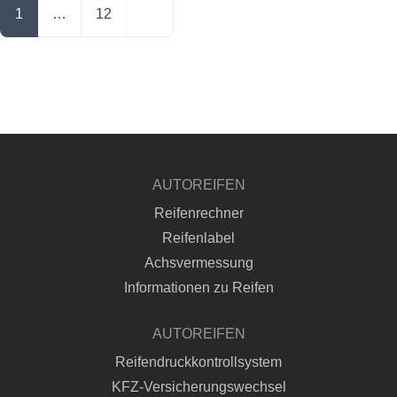
Posts navigation
Ältere Beiträge
1
…
12
AUTOREIFEN
Reifenrechner
Reifenlabel
Achsvermessung
Informationen zu Reifen
AUTOREIFEN
Reifendruckkontrollsystem
KFZ-Versicherungswechsel