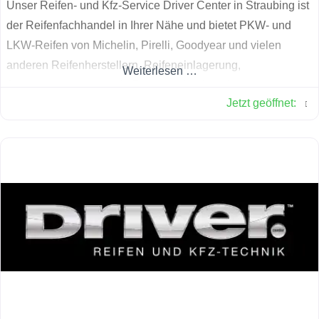
Unser Reifen- und Kfz-Service Driver Center in Straubing ist
der Reifenfachhandel in Ihrer Nähe und bietet PKW- und
LKW-Reifen von Michelin, Pirelli, Goodyear und vielen
anderen Reifenherstellern. Reifeneinlagerung,
Weiterlesen …
Achsvermessung, sowie Bremsencheck und
Jetzt geöffnet
:
Stoßdämpferservice gehören zu unserem Leistungsangebot.