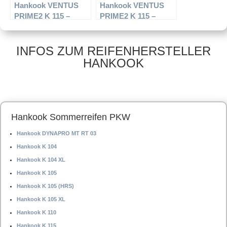
Hankook VENTUS
Hankook VENTUS
PRIME2 K 115 –
PRIME2 K 115 –
PKW-Reifen – 205/55
PKW-Reifen – 225/55
R16 115R –
R17 97W –
Sommerreifen
Sommerreifen
INFOS ZUM REIFENHERSTELLER
HANKOOK
Hankook Sommerreifen PKW
Hankook DYNAPRO MT RT 03
Hankook K 104
Hankook K 104 XL
Hankook K 105
Hankook K 105 (HRS)
Hankook K 105 XL
Hankook K 110
Hankook K 115