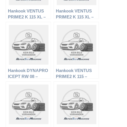
Hankook VENTUS
Hankook VENTUS
PRIME2 K 115 XL –
PRIME2 K 115 XL –
PKW-Reifen – 205/50
PKW-Reifen – 195/50
R17 93W –
R16 88V –
Sommerreifen
Sommerreifen
Hankook DYNAPRO
Hankook VENTUS
ICEPT RW 08 –
PRIME2 K 115 –
Offroadreifen –
PKW-Reifen – 245/45
245/70 R17 110 Q –
R18 96 V –
Winterreifen
Sommerreifen