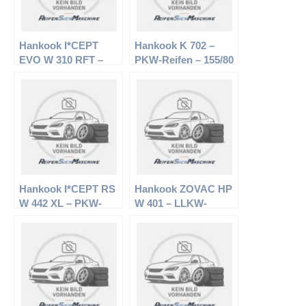
Hankook I*CEPT
Hankook K 702 –
EVO W 310 RFT –
PKW-Reifen – 155/80
PKW-Reifen – 205/60
R13 79 T –
R16 92H –
Sommerreifen
Winterreifen
Hankook I*CEPT RS
Hankook ZOVAC HP
W 442 XL – PKW-
W 401 – LLKW-
Reifen – 175/70 R14
Reifen – 165/0 R15 86
88T – Winterreifen
Q – Winterreifen