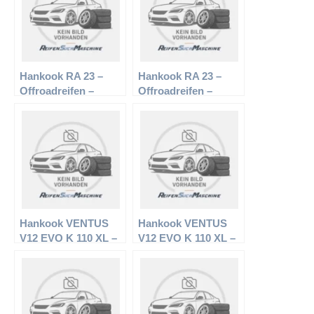
Hankook RA 23 –
Hankook RA 23 –
Offroadreifen –
Offroadreifen –
235/75 R16 108H –
215/70 R16 100H –
Sommerreifen
Sommerreifen
Hankook VENTUS
Hankook VENTUS
V12 EVO K 110 XL –
V12 EVO K 110 XL –
PKW-Reifen – 245/40
PKW-Reifen – 215/40
R18 97 Y –
R16 86 W –
Sommerreifen
Sommerreifen