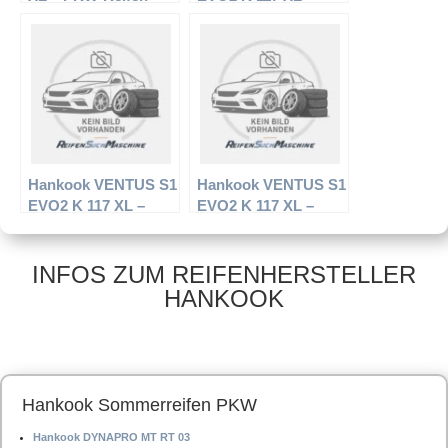
225/45 R18 95Y –
PKW-Reifen – 235/45
Sommerreifen
R18 98 Y –
Sommerreifen
Hankook VENTUS S1
Hankook VENTUS S1
EVO2 K 117 XL –
EVO2 K 117 XL –
PKW-Reifen – 245/40
PKW-Reifen – 245/35
R17 95 Y –
R19 93Y –
Sommerreifen
Sommerreifen
INFOS ZUM REIFENHERSTELLER
HANKOOK
Hankook Sommerreifen PKW
Hankook DYNAPRO MT RT 03