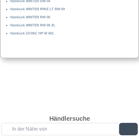
Hankook WINTER DW 04
Hankook WINTER IPIKE LT RW 09
Hankook WINTER RW 06
Hankook WINTER RW 06 XL
Hankook ZOVAC HP W 401
Händlersuche
In der Nähe von
Su