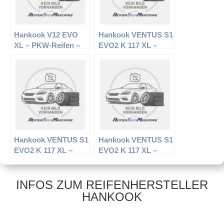
Hankook V12 EVO
Hankook VENTUS S1
XL – PKW-Reifen –
EVO2 K 117 XL –
245/40 R19 98Y –
PKW-Reifen – 275/40
Sommerreifen
R19 105 Y –
Sommerreifen
Hankook VENTUS S1
Hankook VENTUS S1
EVO2 K 117 XL –
EVO2 K 117 XL –
PKW-Reifen – 275/35
PKW-Reifen – 305/30
R19 100Y –
R19 102Y –
Sommerreifen
Sommerreifen
INFOS ZUM REIFENHERSTELLER
HANKOOK