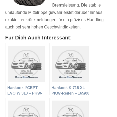
Bremsleistung. Die stabile
umlaufende Mittelrippe gewährleistet darüber hinaus
exakte Lenkrückmeldungen für ein präzises Handling
auch bei sehr hohen Geschwindigkeiten.
Für Dich Auch Interessant:
Hankook I*CEPT
Hankook K 715 XL –
EVO W 310 – PKW-
PKW-Reifen – 165/80
Reifen – 195/65 R15
R13 87R –
91 H – Winterreifen
Sommerreifen