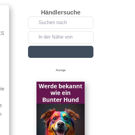
Händlersuche
Suchen nach
ES
In der Nähe von
Suchen
Anzeige
ie
t
h