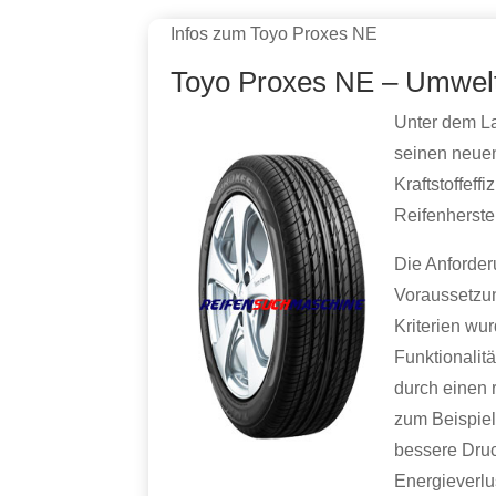
Infos zum Toyo Proxes NE
Toyo Proxes NE – Umwelt
Unter dem La
seinen neue
Kraftstoffef
Reifenherste
Die Anforde
Voraussetzu
Kriterien wu
Funktionalit
durch einen r
zum Beispiel
bessere Druc
Energieverlus