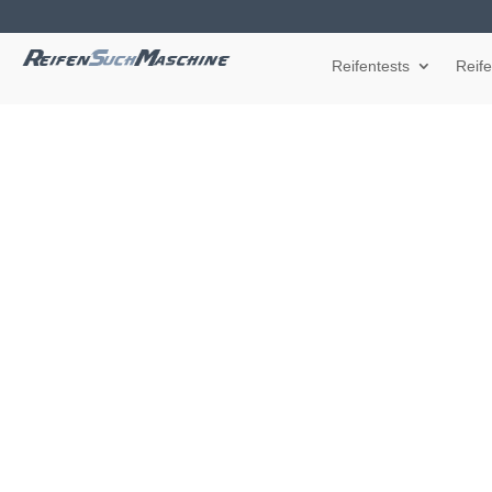
Reifentests
Reif