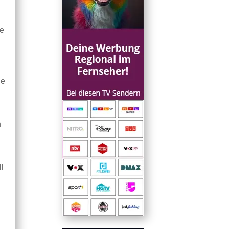
ie
le
h
ll