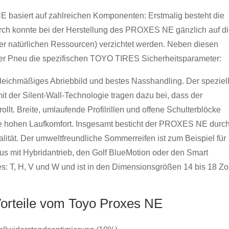
 basiert auf zahlreichen Komponenten: Erstmalig besteht die
rch konnte bei der Herstellung des PROXES NE gänzlich auf d
 natürlichen Ressourcen) verzichtet werden. Neben diesen
der Pneu die spezifischen TOYO TIRES Sicherheitsparameter:
gleichmäßiges Abriebbild und bestes Nasshandling. Der speziel
t der Silent-Wall-Technologie tragen dazu bei, dass der
. Breite, umlaufende Profilrillen und offene Schulterblöcke
e hohen Laufkomfort. Insgesamt besticht der PROXES NE durc
alität. Der umweltfreundliche Sommerreifen ist zum Beispiel für
us mit Hybridantrieb, den Golf BlueMotion oder den Smart
zes: T, H, V und W und ist in den Dimensionsgrößen 14 bis 18 Zo
orteile vom Toyo Proxes NE